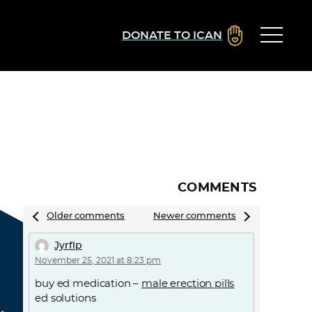
DONATE TO ICAN
COMMENTS
Comments
Older comments
Newer comments
navigation
Jyrflp
November 25, 2021 at 8:23 pm
buy ed medication –
male erection pills
ed solutions