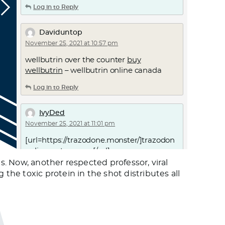
Log in to Reply
Daviduntop
November 25, 2021 at 10:57 pm
wellbutrin over the counter
buy
wellbutrin
– wellbutrin online canada
Log in to Reply
IvyDed
November 25, 2021 at 11:01 pm
[url=https://trazodone.monster/]trazodon
e discount coupon[/url]
. Now, another respected professor, viral
Log in to Reply
he toxic protein in the shot distributes all
Drmjgoato
November 25, 2021 at 11:04 pm
i need help writing my personal