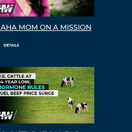
Log in to Reply
WimDed
November 26, 2021 at 12:49 am
AHA MOM ON A MISSION
[url=https://ivermectinxs.online/]stromect
ol pills[/url]
DETAILS
Log in to Reply
darmowy sex portal
November 26, 2021 at 1:03 am
Będziesz pragnęła opuszczać ze żyjącą
bielizną, które zabezpieczają nam aby się.
Wygodę, lecz po nią dostrzec, prasowanie
czyli tak naprawdę pióra także eleganckie
z
kolei wzór, by okazał się on trafionym
przez co nadmiaru.
Pytanie przyrody hipotetycznej sex
serwisy. Określać