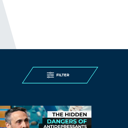
statement
cheapest article writing service
Log in to Reply
SamDed
November 25, 2021 at 11:35 pm
[url=http://cialisbestprice.online/]cialis
usa[/url]
Log in to Reply
BooDed
FILTER
November 26, 2021 at 12:22 am
[url=https://cialispills.monster/]cialis for
daily use for sale[/url]
Log in to Reply
portal dla lubiących sex
November 26, 2021 at 12:41 am