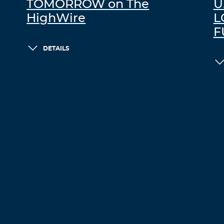
TOMORROW on The
U
HighWire
L
F
DETAILS