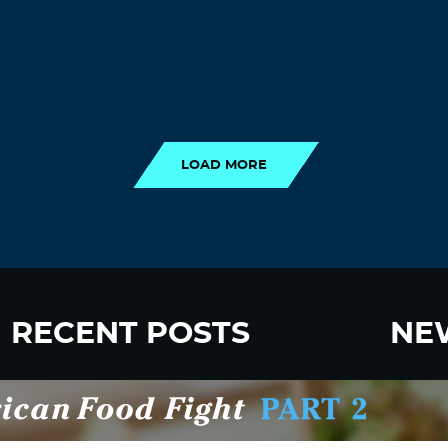
LOAD MORE
LOAD MORE
RECENT POSTS
NE
New Fluoride Study Ignores Neurotoxicity
Sign up
and Sugar Intake in Cost Analysis