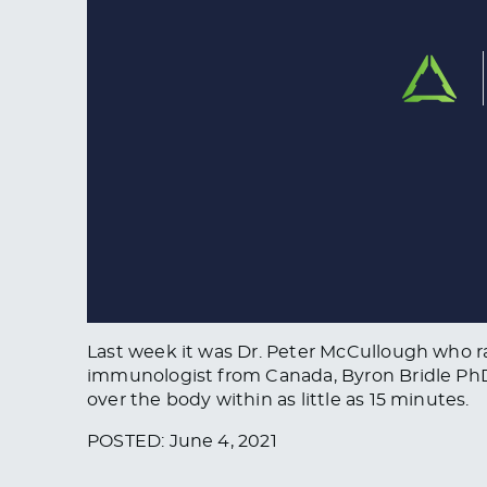
Last week it was Dr. Peter McCullough who ra
immunologist from Canada, Byron Bridle PhD, 
over the body within as little as 15 minutes.
POSTED: June 4, 2021